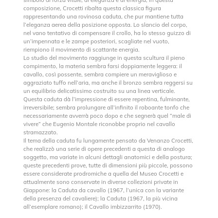
composizione, Crocetti ribalta questa classica figura
rappresentando una rovinosa caduta, che pur mantiene tutta
l’eleganza aerea della posizione opposta. Lo slancio del corpo,
nel vano tentativo di compensare il crollo, ha lo stesso guizzo di
un’impennata e le zampe posteriori, scagliate nel vuoto,
riempiono il movimento di scattante energia.
Lo studio del movimento raggiunge in questa scultura il pieno
compimento, la materia sembra farsi doppiamente leggera: il
cavallo, così possente, sembra compiere un meraviglioso e
aggraziato tuffo nell’aria, ma anche il bronzo sembra reggersi su
un equilibrio delicatissimo costruito su una linea verticale.
Questa caduta dà l’impressione di essere repentina, fulminante,
irreversibile; sembra prolungare all’infinito il roboante tonfo che
necessariamente avverrà poco dopo e che segnerà quel “male di
vivere” che Eugenio Montale riconobbe proprio nel cavallo
stramazzato.
Il tema della caduta fu lungamente pensato da Venanzo Crocetti,
che realizzò una serie di opere precedenti a questa di analogo
soggetto, ma variate in alcuni dettagli anatomici e della postura;
queste precedenti prove, tutte di dimensioni più piccole, possono
essere considerate prodromiche a quella del Museo Crocetti e
attualmente sono conservate in diverse collezioni private in
Giappone: la Caduta da cavallo (1967, l’unica con la variante
della presenza del cavaliere); la Caduta (1967, la più vicina
all’esemplare romano); il Cavallo imbizzarrito (1970).