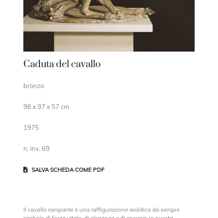
Caduta del cavallo
bronzo
98 x 97 x 57 cm
1975
n. inv. 69
SALVA SCHEDA COME PDF
Il cavallo rampante è una raffigurazione araldica da sempre
simbolo di forza vitale, di eleganza e di energia; in questa