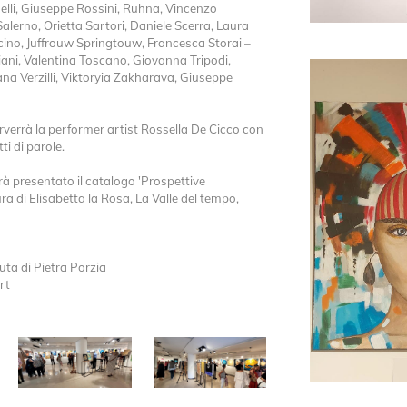
delli, Giuseppe Rossini, Ruhna, Vincenzo
Salerno, Orietta Sartori, Daniele Scerra, Laura
ccino, Juffrouw Springtouw, Francesca Storai –
iani, Valentina Toscano, Giovanna Tripodi,
na Verzilli, Viktoryia Zakharava, Giuseppe
rverrà la performer artist Rossella De Cicco con
ti di parole.
rà presentato il catalogo 'Prospettive
a di Elisabetta la Rosa, La Valle del tempo,
uta di Pietra Porzia
rt