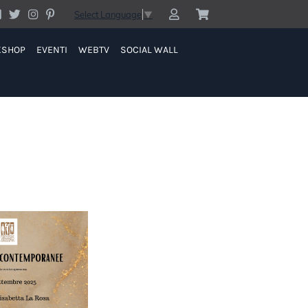
Select Language
▼
KSHOP
EVENTI
WEBTV
SOCIAL WALL