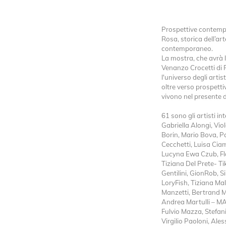
Prospettive contempo
Rosa, storica dell’ar
contemporaneo.
La mostra, che avrà 
Venanzo Crocetti di 
l'universo degli artis
oltre verso prospetti
vivono nel presente d
61 sono gli artisti in
Gabriella Alongi, Vio
Borin, Mario Bova, Pa
Cecchetti, Luisa Ciam
Lucyna Ewa Czub, Fla
Tiziana Del Prete- Tik
Gentilini, GionRob, S
LoryFish, Tiziana Ma
Manzetti, Bertrand M
Andrea Martulli – M
Fulvio Mazza, Stefan
Virgilio Paoloni, Ale