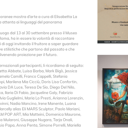
ranee mostra d’arte a cura di Elisabetta La
te attenta ai linguaggi del panorama
luogo dal 13 al 30 settembre presso il Museo
Roma, ha in essere la volontà di raccontare
ti di oggi invitando il fruitore a saper guardare
ve stilistiche che partono dal passato e che
ivenendo proiezione per il futuro.
ternazionali partecipanti, li ricordiamo di seguito:
letta Abbate, Luisa Barba, Mark Bigò, Jessica
mela Camilli, Franco Cappelli, Stefania
pi, Marilena Mia Cicciù, Doris Lisa Confortin,
via DA Luce, Teresa De Sio, Diego Del Nilo,
a, Ilaria Di Fabio, Jacqueline Galy, Fabrizio
ilvia Guglielmi, Maria Lo Presti, Arianna Lorenzin,
lvinni, Nadia Mancino, Irene Manente, Luana
arcelly alias Eli MARS Sculptor, Paolo Mariani,
AM POP ART, Mia Matteini, Domenica Maurone,
ia Mularoni, Giuseppe Nugara, Tarja Onali,
ssio Papa, Anna Penta, Simone Porrelli, Mariella