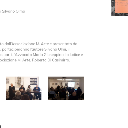
di Silvano Olmo
ato dall’Associazione M. Arte e presentato da
 parteciperanno l’autore Silvano Olmi, il
sparri, l’Avvocato Maria Giuseppina Lo Iudice e
sociazione M. Arte, Roberta Di Casimirro.