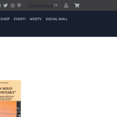
Select Language
▼
KSHOP
EVENTI
WEBTV
SOCIAL WALL