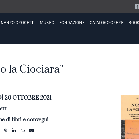
ENANZO CROCETTI
MUSEO
FONDAZIONE
CATALOGO OPERE
BOO
o la Ciociara”
 20 OTTOBRE 2021
tti
e di libri e convegni