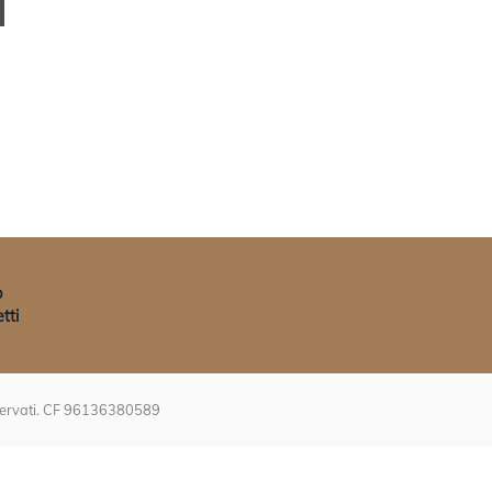
p
tti
riservati. CF 96136380589