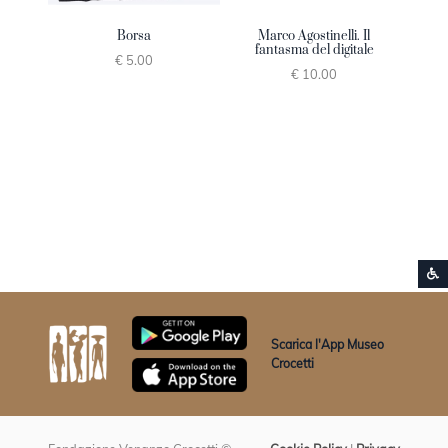
Borsa
Marco Agostinelli. Il
fantasma del digitale
€ 5.00
€ 10.00
S
Vai ai contenuti della pagina
Vai all'intestazione della pagina
Scarica l'App Museo
Crocetti