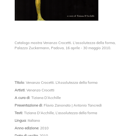
Catalogo mostra Venanzo Crocetti. L'assolutezza della forma,
Palazzo Zuckermann, Padova, 16 aprile - 30 maggio 2010.
Titolo
: Venanzo Crocetti. L’Assolutezza della forma
Artisti
: Venanzo Crocetti
A cura di
: Tiziana D’Acchille
Presentazione di
: Flavio Zanonato | Antonio Tancredi
Testi
: Tiziana D'Acchille, L’assolutezza della forma
Lingua
: italiano
Anno edizione
: 2010
Data di uscita
: 2010