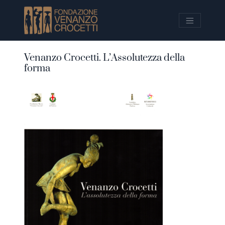
Vai ai contenuti della pagina
Vai al pié di pagina
Venanzo Crocetti. L’Assolutezza della
forma