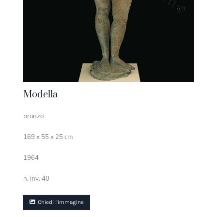
Modella
bronzo
169 x 55 x 25 cm
1964
n. inv. 40
Chiedi l'immagine