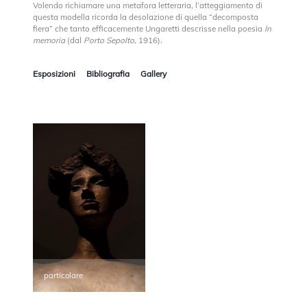
Volendo richiamare una metafora letteraria, l’atteggiamento di
questa modella ricorda la desolazione di quella “decomposta
fiera” che tanto efficacemente Ungaretti descrisse nella poesia
In
memoria
(dal
Porto Sepolto
, 1916).
Esposizioni
Bibliografia
Gallery
particolare