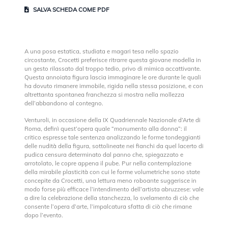
SALVA SCHEDA COME PDF
A una posa estatica, studiata e magari tesa nello spazio
circostante, Crocetti preferisce ritrarre questa giovane modella in
un gesto rilassato dal troppo tedio, privo di mimica accattivante.
Questa annoiata figura lascia immaginare le ore durante le quali
ha dovuto rimanere immobile, rigida nella stessa posizione, e con
altrettanta spontanea franchezza si mostra nella mollezza
dell’abbandono al contegno.
Venturoli, in occasione della IX Quadriennale Nazionale d’Arte di
Roma, definì quest’opera quale “monumento alla donna”: il
critico espresse tale sentenza analizzando le forme tondeggianti
delle nudità della figura, sottolineate nei fianchi da quel lacerto di
pudica censura determinato dal panno che, spiegazzato e
arrotolato, le copre appena il pube. Pur nella contemplazione
della mirabile plasticità con cui le forme volumetriche sono state
concepite da Crocetti, una lettura meno roboante suggerisce in
modo forse più efficace l’intendimento dell’artista abruzzese: vale
a dire la celebrazione della stanchezza, lo svelamento di ciò che
consente l’opera d’arte, l’impalcatura sfatta di ciò che rimane
dopo l’evento.