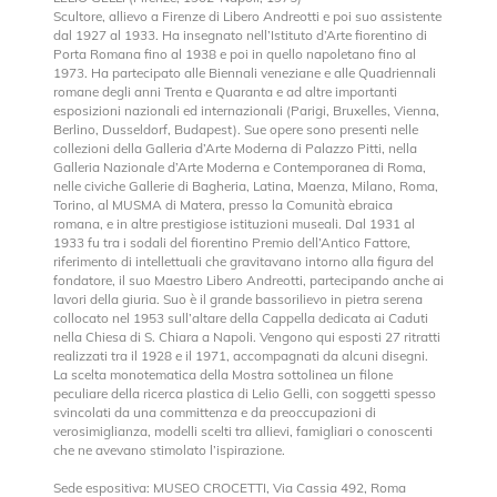
Scultore, allievo a Firenze di Libero Andreotti e poi suo assistente
dal 1927 al 1933. Ha insegnato nell’Istituto d’Arte fiorentino di
Porta Romana fino al 1938 e poi in quello napoletano fino al
1973. Ha partecipato alle Biennali veneziane e alle Quadriennali
romane degli anni Trenta e Quaranta e ad altre importanti
esposizioni nazionali ed internazionali (Parigi, Bruxelles, Vienna,
Berlino, Dusseldorf, Budapest). Sue opere sono presenti nelle
collezioni della Galleria d’Arte Moderna di Palazzo Pitti, nella
Galleria Nazionale d’Arte Moderna e Contemporanea di Roma,
nelle civiche Gallerie di Bagheria, Latina, Maenza, Milano, Roma,
Torino, al MUSMA di Matera, presso la Comunità ebraica
romana, e in altre prestigiose istituzioni museali. Dal 1931 al
1933 fu tra i sodali del fiorentino Premio dell’Antico Fattore,
riferimento di intellettuali che gravitavano intorno alla figura del
fondatore, il suo Maestro Libero Andreotti, partecipando anche ai
lavori della giuria. Suo è il grande bassorilievo in pietra serena
collocato nel 1953 sull’altare della Cappella dedicata ai Caduti
nella Chiesa di S. Chiara a Napoli. Vengono qui esposti 27 ritratti
realizzati tra il 1928 e il 1971, accompagnati da alcuni disegni.
La scelta monotematica della Mostra sottolinea un filone
peculiare della ricerca plastica di Lelio Gelli, con soggetti spesso
svincolati da una committenza e da preoccupazioni di
verosimiglianza, modelli scelti tra allievi, famigliari o conoscenti
che ne avevano stimolato l’ispirazione.
Sede espositiva: MUSEO CROCETTI, Via Cassia 492, Roma