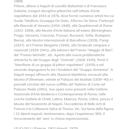
1988)
Pittore, allievo a Napoli di Lionello Balestrieri e di Francesco
Galante, insegnò discipline pittoriche nell’Istituto d’Arte
napoletano dal 1933 al 1976, dove formò numerosi artisti tra cui
Guido Tatafiore, Giuseppe De Siato, Alfonso De Siena. Partecipò
alle Biennali di Venezia (1934-1948), alle Quadriennali di Roma
(1931-1959), alle Mostre d’Arte Italiana all’estero (Birmingham,
Praga, Varsavia, Cracovia, Poznan, Bucarest, Sofia, Budapest,
Berna), alle Mostre Internazionali di Barcellona (1929), Parigi
(1937), al II Premio Bergamo (1940), alle Sindacali campane e
nazionali (1929-1941), alle edizioni del Premio “Maggio di Bari”,
del “Premio Michetti”, etc. Aperto alle nuove problematiche
artistiche fu del Gruppo degli “Ostinati” (1928-1930), firmò il
“Manifesto di un gruppo di pittori napoletani” (1935) e nel
secondo dopoguerra fu tra i fondatori del “Gruppo Vomerese”. A
Napoli eseguì affreschi alla Stazione Marittima, encausti alla
Mostra d’Oltremare, vetrate al Palazzo dei Mutilati (1939-’40) e i
pannelli circolari del nuovo soffitto del Teatrino di Corte nel
Palazzo Reale (1951). Sue opere sono presenti nella Galleria
Nazionale d’Arte Moderna e Contemporanea di Roma, nelle
civiche Gallerie di Chieti, Latina, Maenza, Roma, Udine, presso il
Museo del Novecento di Napoli, l’Accademia di Belle Arti di
Firenze e la Collezione Salce di Treviso, etc. Sul tema della figura,
i 32 dipinti esposti, testimoniano, dopo l’esperienza ‘900, il
rinnovamento del ‘vero’ in chiave espressionista.
LELIO GELLI (Firenze, 1902-Napoli, 1975)