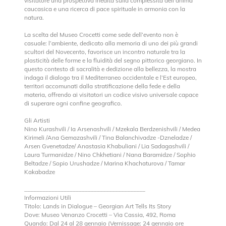
visitatore una prospettiva inedita sulla complessità dell'anima
caucasica e una ricerca di pace spirituale in armonia con la
natura.
La scelta del Museo Crocetti come sede dell’evento non è
casuale: l’ambiente, dedicato alla memoria di uno dei più grandi
scultori del Novecento, favorisce un incontro naturale tra la
plasticità delle forme e la fluidità del segno pittorico georgiano. In
questo contesto di sacralità e dedizione alla bellezza, la mostra
indaga il dialogo tra il Mediterraneo occidentale e l’Est europeo,
territori accomunati dalla stratificazione della fede e della
materia, offrendo ai visitatori un codice visivo universale capace
di superare ogni confine geografico.
Gli Artisti
Nino Kurashvili / Ia Arsenashvili / Mzekala Berdzenishvili / Medea
Kirimeli /Ana Gemazashvili / Tina Balanchivadze -Dzneladze /
Arsen Gvenetadze/ Anastasia Khabuliani / Lia Sadagashvili /
Laura Turmanidze / Nino Chkhetiani / Nana Baramidze / Sophio
Beltadze / Sopio Urushadze / Marina Khachaturova / Tamar
Kakabadze
________________________________________
Informazioni Utili
Titolo: Lands in Dialogue – Georgian Art Tells Its Story
Dove: Museo Venanzo Crocetti – Via Cassia, 492, Roma
Quando: Dal 24 al 28 gennaio (Vernissage: 24 gennaio ore