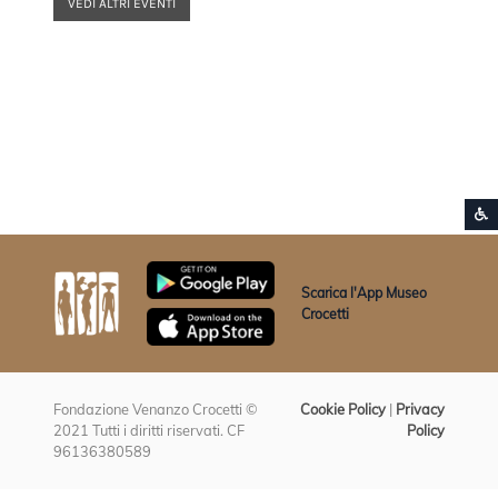
VEDI ALTRI EVENTI
S
Vai ai contenuti della pagina
Vai all'intestazione della pagina
Scarica l'App Museo
Crocetti
Fondazione Venanzo Crocetti ©
Cookie Policy
|
Privacy
2021 Tutti i diritti riservati. CF
Policy
96136380589