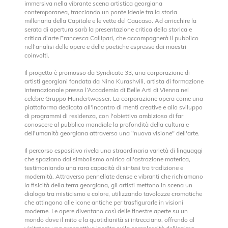
immersiva nella vibrante scena artistica georgiana
contemporanea, tracciando un ponte ideale tra la storia
millenaria della Capitale e le vette del Caucaso. Ad arricchire la
serata di apertura sarà la presentazione critica della storica e
critica d'arte Francesca Callipari, che accompagnerà il pubblico
nell’analisi delle opere e delle poetiche espresse dai maestri
coinvolti.
Il progetto è promosso da Syndicate 33, una corporazione di
artisti georgiani fondata da Nino Kurashvili, artista di formazione
internazionale presso l’Accademia di Belle Arti di Vienna nel
celebre Gruppo Hundertwasser. La corporazione opera come una
piattaforma dedicata all'incontro di menti creative e allo sviluppo
di programmi di residenza, con l'obiettivo ambizioso di far
conoscere al pubblico mondiale la profondità della cultura e
dell'umanità georgiana attraverso una "nuova visione" dell'arte.
Il percorso espositivo rivela una straordinaria varietà di linguaggi
che spaziano dal simbolismo onirico all'astrazione materica,
testimoniando una rara capacità di sintesi tra tradizione e
modernità. Attraverso pennellate dense e vibranti che richiamano
la fisicità della terra georgiana, gli artisti mettono in scena un
dialogo tra misticismo e colore, utilizzando tavolozze cromatiche
che attingono alle icone antiche per trasfigurarle in visioni
moderne. Le opere diventano così delle finestre aperte su un
mondo dove il mito e la quotidianità si intrecciano, offrendo al