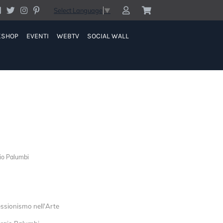
Select Language
▼
KSHOP
EVENTI
WEBTV
SOCIAL WALL
gio Palumbi
ressionismo nell'Arte