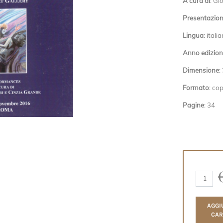
A cura di
: Gi
Presentazion
Lingua
: itali
Anno edizion
Dimensione
:
Formato
: co
Pagine
: 34
AGGI
CAR