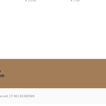
€ 15.00
€ 7.00
p
tti
riservati. CF 96136380589