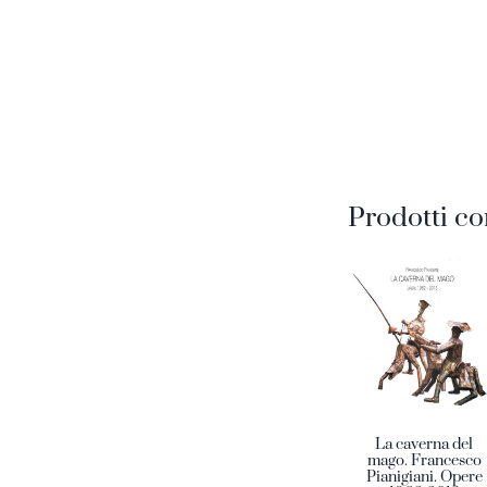
Prodotti co
La caverna del
mago. Francesco
Pianigiani. Opere