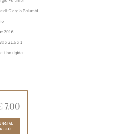
orgio Palumbi
e di
: Giorgio Palumbi
ano
e
: 2016
 30 x 21,5 x 1
pertina rigida
€
7.00
UNGI AL
RELLO