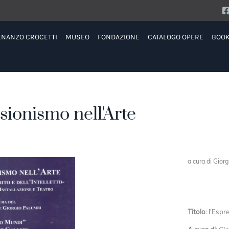
ENANZO CROCETTI
MUSEO
FONDAZIONE
CATALOGO OPERE
BOO
sionismo nell'Arte
a cura di Gior
Titolo
: l'Esp