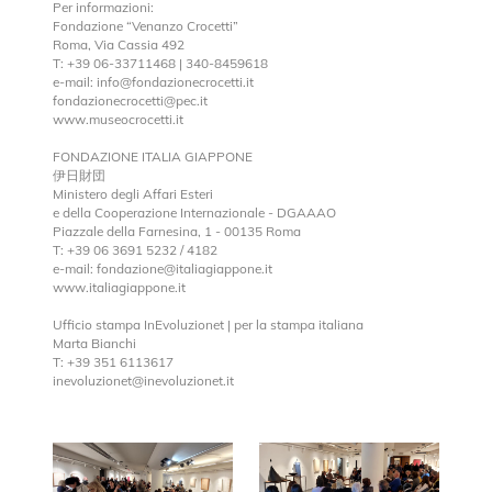
Per informazioni:
Fondazione “Venanzo Crocetti”
Roma, Via Cassia 492
T: +39 06-33711468 | 340-8459618
e-mail: info@fondazionecrocetti.it
fondazionecrocetti@pec.it
www.museocrocetti.it
FONDAZIONE ITALIA GIAPPONE
伊日財団
Ministero degli Affari Esteri
e della Cooperazione Internazionale - DGAAAO
Piazzale della Farnesina, 1 - 00135 Roma
T: +39 06 3691 5232 / 4182
e-mail: fondazione@italiagiappone.it
www.italiagiappone.it
Ufficio stampa InEvoluzionet | per la stampa italiana
Marta Bianchi
T: +39 351 6113617
inevoluzionet@inevoluzionet.it