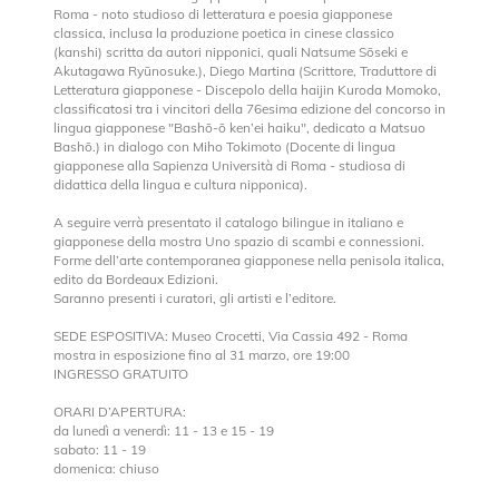
Roma - noto studioso di letteratura e poesia giapponese
classica, inclusa la produzione poetica in cinese classico
(kanshi) scritta da autori nipponici, quali Natsume Sōseki e
Akutagawa Ryūnosuke.), Diego Martina (Scrittore, Traduttore di
Letteratura giapponese - Discepolo della haijin Kuroda Momoko,
classificatosi tra i vincitori della 76esima edizione del concorso in
lingua giapponese "Bashō-ō ken’ei haiku", dedicato a Matsuo
Bashō.) in dialogo con Miho Tokimoto (Docente di lingua
giapponese alla Sapienza Università di Roma - studiosa di
didattica della lingua e cultura nipponica).
A seguire verrà presentato il catalogo bilingue in italiano e
giapponese della mostra Uno spazio di scambi e connessioni.
Forme dell’arte contemporanea giapponese nella penisola italica,
edito da Bordeaux Edizioni.
Saranno presenti i curatori, gli artisti e l’editore.
SEDE ESPOSITIVA: Museo Crocetti, Via Cassia 492 - Roma
mostra in esposizione fino al 31 marzo, ore 19:00
INGRESSO GRATUITO
ORARI D’APERTURA:
da lunedì a venerdì: 11 - 13 e 15 - 19
sabato: 11 - 19
domenica: chiuso