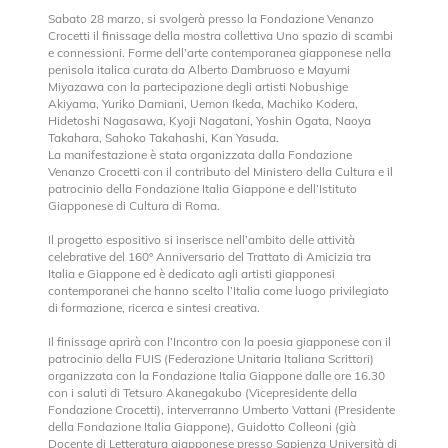
Sabato 28 marzo, si svolgerà presso la Fondazione Venanzo
Crocetti il finissage della mostra collettiva Uno spazio di scambi
e connessioni. Forme dell’arte contemporanea giapponese nella
penisola italica curata da Alberto Dambruoso e Mayumi
Miyazawa con la partecipazione degli artisti Nobushige
Akiyama, Yuriko Damiani, Uemon Ikeda, Machiko Kodera,
Hidetoshi Nagasawa, Kyoji Nagatani, Yoshin Ogata, Naoya
Takahara, Sahoko Takahashi, Kan Yasuda.
La manifestazione è stata organizzata dalla Fondazione
Venanzo Crocetti con il contributo del Ministero della Cultura e il
patrocinio della Fondazione Italia Giappone e dell’Istituto
Giapponese di Cultura di Roma.
Il progetto espositivo si inserisce nell’ambito delle attività
celebrative del 160º Anniversario del Trattato di Amicizia tra
Italia e Giappone ed è dedicato agli artisti giapponesi
contemporanei che hanno scelto l’Italia come luogo privilegiato
di formazione, ricerca e sintesi creativa.
Il finissage aprirà con l’Incontro con la poesia giapponese con il
patrocinio della FUIS (Federazione Unitaria Italiana Scrittori)
organizzata con la Fondazione Italia Giappone dalle ore 16.30
con i saluti di Tetsuro Akanegakubo (Vicepresidente della
Fondazione Crocetti), interverranno Umberto Vattani (Presidente
della Fondazione Italia Giappone), Guidotto Colleoni (già
Docente di Letteratura giapponese presso Sapienza Università di