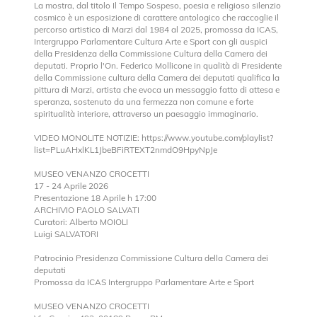
La mostra, dal titolo Il Tempo Sospeso, poesia e religioso silenzio
cosmico è un esposizione di carattere antologico che raccoglie il
percorso artistico di Marzi dal 1984 al 2025, promossa da ICAS,
Intergruppo Parlamentare Cultura Arte e Sport con gli auspici
della Presidenza della Commissione Cultura della Camera dei
deputati. Proprio l'On. Federico Mollicone in qualità di Presidente
della Commissione cultura della Camera dei deputati qualifica la
pittura di Marzi, artista che evoca un messaggio fatto di attesa e
speranza, sostenuto da una fermezza non comune e forte
spiritualità interiore, attraverso un paesaggio immaginario.
VIDEO MONOLITE NOTIZIE: https://www.youtube.com/playlist?
list=PLuAHxlKL1JbeBFiRTEXT2nmdO9HpyNpJe
MUSEO VENANZO CROCETTI
17 - 24 Aprile 2026
Presentazione 18 Aprile h 17:00
ARCHIVIO PAOLO SALVATI
Curatori: Alberto MOIOLI
Luigi SALVATORI
Patrocinio Presidenza Commissione Cultura della Camera dei
deputati
Promossa da ICAS Intergruppo Parlamentare Arte e Sport
MUSEO VENANZO CROCETTI