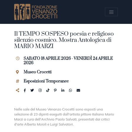
Vai ai contenuti della pagina
Vai al pié di pagina
Il TEMPO SOSPESO poesia e religioso
silenzio cosmico. Mostra Antologica di
MARIO MARZI
SABATO 18 APRILE 2026 - VENERDÌ 24 APRILE
2026
Museo Crocetti
Esposizioni Temporanee
Nelle sale del Museo Venanzo Crocetti sono esposti una
selezione di 23 dipinti eseguiti dall'artista pittore italiano Mario
Marzi a cura dell'Archivio Paolo Salvati, presentati dai critici
d'arte Alberto Moioli e Luigi Salvatori.