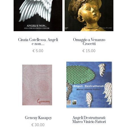
Cinzia Cotellessa. Angeli
Omaggio a Venanzo
e non....
Crocetti
€ 5.00
€ 15.00
Gencay Kasapçı
Angeli Destrutturati:
Marco Vinicio Fattori
€ 30.00