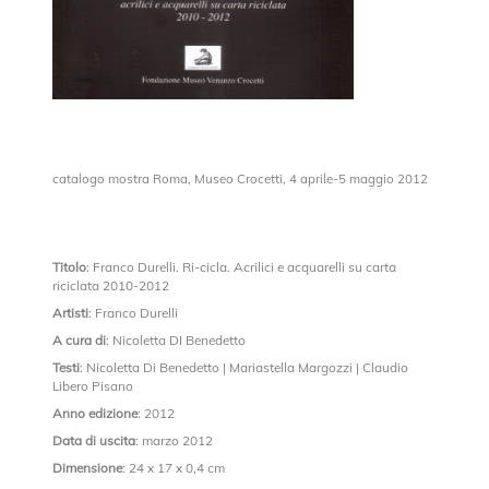
catalogo mostra Roma, Museo Crocetti, 4 aprile-5 maggio 2012
Titolo
: Franco Durelli. Ri-cicla. Acrilici e acquarelli su carta
riciclata 2010-2012
Artisti
: Franco Durelli
A cura di
: Nicoletta DI Benedetto
Testi
: Nicoletta Di Benedetto | Mariastella Margozzi | Claudio
Libero Pisano
Anno edizione
: 2012
Data di uscita
: marzo 2012
Dimensione
: 24 x 17 x 0,4 cm