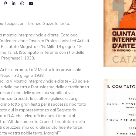
partecipa con il bronzo Gazzella ferita.
a mostra interprovinciale d'arte. Catalogo
Confederazione Fascista Professionisti ed Artisti
R. istituto Magistrale “G. Milli” 19 giugno-19
mo, [s.n.], (Stampato in Teramo con i tipi della
l Progresso’), 1938.
Arte a Teramo. La V Mostra Interprovinciale
”, Napoli, 30 giugno 1938:
o, la V Mostra interprovinciale d’arte – 20 sale e
se della mostra e l’entusiasmo della cittadinanza
resso è una delle opere più significative –
enanzo Crocetti, lo scultore giuliese a cui gli
 hanno fatto gran festa per il successo riportato
 stato qui in rappresentanza dal Segretario
to B.A. che telegrafò in questi termini al
ra: ’Affido camerato Crocetti trionfatore della
ti abruzzesi mio cordiale saluto fidente forze
rte vostra nobile terra. Maraini’.”