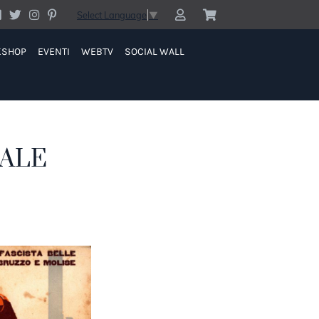
Select Language
▼
KSHOP
EVENTI
WEBTV
SOCIAL WALL
IALE