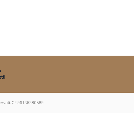
p
tti
riservati. CF 96136380589