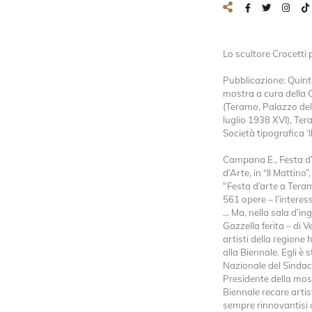
Lo scultore Crocetti 
Pubblicazione: Quint
mostra a cura della 
(Teramo, Palazzo del 
luglio 1938 XVI), Tera
Società tipografica ‘I
Campana E., Festa d’
d’Arte, in “Il Mattino
"Festa d’arte a Teram
561 opere – l’interes
… Ma, nella sala d’ing
Gazzella ferita – di V
artisti della regione
alla Biennale. Egli è
Nazionale del Sindaca
Presidente della most
Biennale recare artis
sempre rinnovantisi a