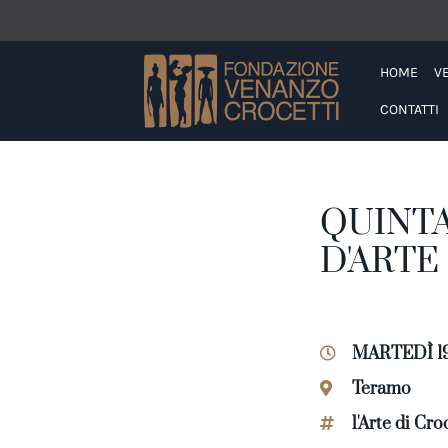
Vai ai contenuti della pagina
Vai al pié di pagina
HOME
V
CONTATTI
QUINT
D'ARTE
MARTEDÌ 19
Teramo
l'Arte di Cro