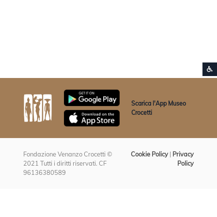
S
Vai ai contenuti della pagina
Vai all'intestazione della pagina
Scarica l'App Museo
Crocetti
Fondazione Venanzo Crocetti ©
Cookie Policy
|
Privacy
2021 Tutti i diritti riservati. CF
Policy
96136380589