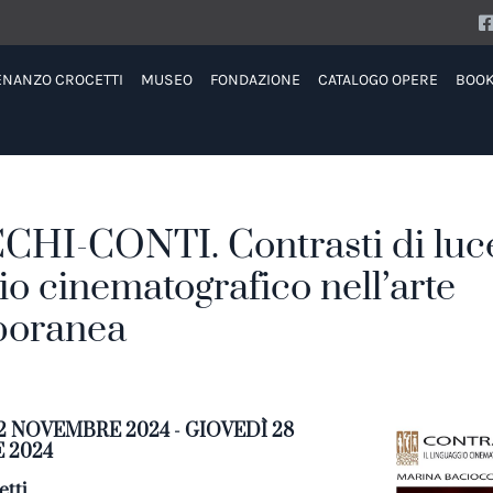
ENANZO CROCETTI
MUSEO
FONDAZIONE
CATALOGO OPERE
BOO
HI-CONTI. Contrasti di luce.
io cinematografico nell’arte
poranea
2 NOVEMBRE 2024 - GIOVEDÌ 28
 2024
tti