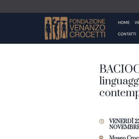
Vai ai contenuti della pagina
Vai al pié di pagina
HOME
V
CONTATTI
BACIOCC
linguagg
contem
VENERDÌ 2
NOVEMBRE
Museo Croce