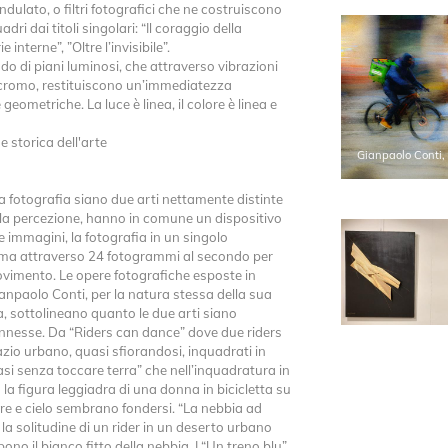
ndulato, o filtri fotografici che ne costruiscono
dri dai titoli singolari: “Il coraggio della
 interne”, ”Oltre l’invisibile”.
ndo di piani luminosi, che attraverso vibrazioni
ocromo, restituiscono un’immediatezza
geometriche. La luce è linea, il colore è linea e
 e storica dell'arte
Gianpaolo Conti,
a fotografia siano due arti nettamente distinte
ella percezione, hanno in comune un dispositivo
le immagini, la fotografia in un singolo
ema attraverso 24 fotogrammi al secondo per
movimento. Le opere fotografiche esposte in
npaolo Conti, per la natura stessa della sua
a, sottolineano quanto le due arti siano
nnesse. Da “Riders can dance” dove due riders
zio urbano, quasi sfiorandosi, inquadrati in
i senza toccare terra” che nell’inquadratura in
a figura leggiadra di una donna in bicicletta su
re e cielo sembrano fondersi. “La nebbia ad
la solitudine di un rider in un deserto urbano
ono il bianco fitto della nebbia. I “Un treno blu”