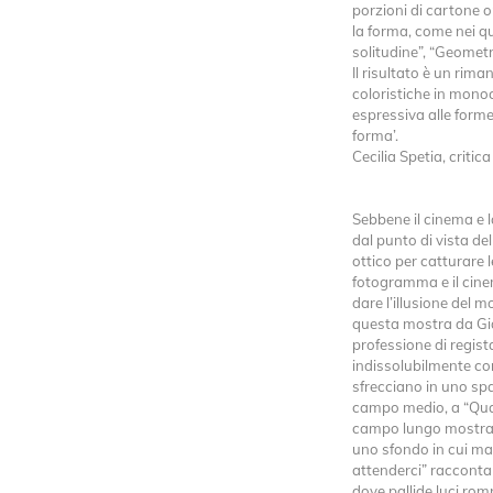
porzioni di cartone o
la forma, come nei qua
solitudine”, “Geometrie
Il risultato è un rima
coloristiche in mon
espressiva alle forme 
forma’.
Cecilia Spetia, critica
Sebbene il cinema e l
dal punto di vista d
ottico per catturare 
fotogramma e il cin
dare l’illusione del 
questa mostra da Gia
professione di regist
indissolubilmente co
sfrecciano in uno spa
campo medio, a “Quas
campo lungo mostra l
uno sfondo in cui ma
attenderci” racconta 
dove pallide luci romp