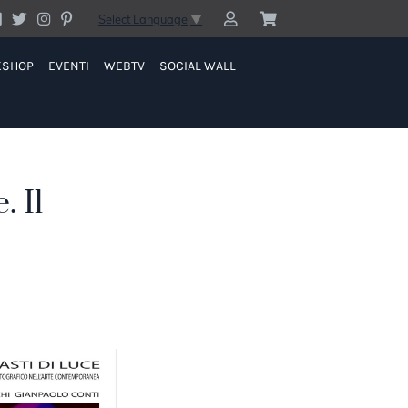
Select Language
▼
KSHOP
EVENTI
WEBTV
SOCIAL WALL
 Il