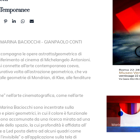
 Temporanee
le MARINA BACIOCCHI - GIANPAOLO CONTI
e accompagna le opere astratto/geometrico di
riferimento al cinema di Michelangelo Antonioni.
 si connette all’arte contemporanea coeva,
urativa volta all’astrazione geometrica, che va
 alle geometrie di Mondrian, di Klee, alle fenditure
e” nell’arte cinematografica, come nell’arte
 Marina Baciocchi sono incentrate sulla
e piani geometrici, in cui il colore è funzionale
 sono accomunate da una ricerca mirata ad una
e dello spazio, la cui profondità è affidata all’
Marina Baciocchi
ne a Led posta dietro ad alcuni quadri come
l’invisibile” o all’applicazione sulla tela di