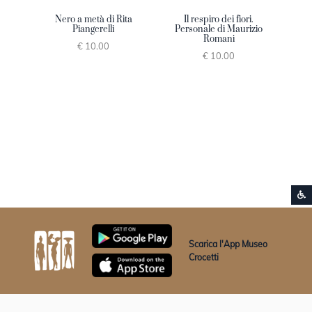
Nero a metà di Rita
Il respiro dei fiori.
Piangerelli
Personale di Maurizio
Romani
€ 10.00
€ 10.00
S
Vai ai contenuti della pagina
Vai all'intestazione della pagina
Scarica l'App Museo
Crocetti