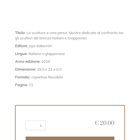
Titolo
: La scultura a cera persa. Mostra dedicata al confronto tra
gli scultori del bronzo Italiani e Giapponesi
Editore
: jsps kakennhi
Lingua
: italiano e giapponese
Anno edizione
: 2018
Dimensione
: 29,5 x 21 x 0,5
Formato
: copertina flessibile
Pagine
: 72
€
20.00