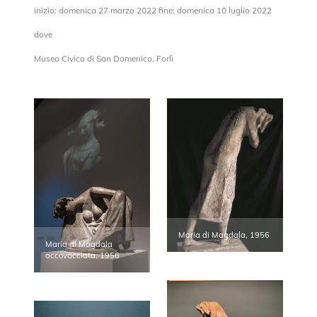
inizio: domenica 27 marzo 2022 fine: domenica 10 luglio 2022
dove
Museo Civico di San Domenico, Forlì
Maria di Magdala, 1956
Maria di Magdala
accovacciata, 1956