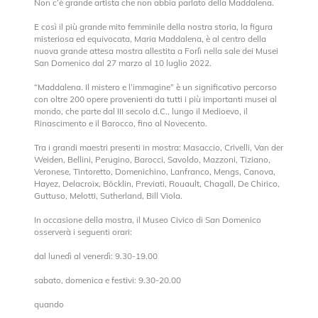
Non c’è grande artista che non abbia parlato della Maddalena.
E così il più grande mito femminile della nostra storia, la figura
misteriosa ed equivocata, Maria Maddalena, è al centro della
nuova grande attesa mostra allestita a Forlì nella sale dei Musei
San Domenico dal 27 marzo al 10 luglio 2022.
“Maddalena. Il mistero e l’immagine” è un significativo percorso
con oltre 200 opere provenienti da tutti i più importanti musei al
mondo, che parte dal III secolo d.C., lungo il Medioevo, il
Rinascimento e il Barocco, fino al Novecento.
Tra i grandi maestri presenti in mostra: Masaccio, Crivelli, Van der
Weiden, Bellini, Perugino, Barocci, Savoldo, Mazzoni, Tiziano,
Veronese, Tintoretto, Domenichino, Lanfranco, Mengs, Canova,
Hayez, Delacroix, Böcklin, Previati, Rouault, Chagall, De Chirico,
Guttuso, Melotti, Sutherland, Bill Viola.
In occasione della mostra, il Museo Civico di San Domenico
osserverà i seguenti orari:
dal lunedì al venerdì: 9.30-19.00
sabato, domenica e festivi: 9.30-20.00
quando